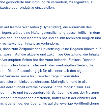
hne gesonderte Ankündigung zu verändern, zu ergänzen, zu
itweise oder endgültig einzustellen.
sen auf fremde Webseiten ("Hyperlinks"), die außerhalb des
liegen, würde eine Haftungsverpflichtung ausschließlich in dem
or von den Inhalten Kenntnis hat und es ihm technisch möglich und
 rechtswidriger Inhalte zu verhindern.
ch, dass zum Zeitpunkt der Linksetzung keine illegalen Inhalte auf
 waren. Auf die aktuelle und zukünftige Gestaltung, die Inhalte
n/verknüpften Seiten hat der Autor keinerlei Einfluss. Deshalb
ch von allen Inhalten aller verlinkten /verknüpften Seiten, die
n. Diese Feststellung gilt für alle innerhalb des eigenen
und Verweise sowie für Fremdeinträge in vom Autor
ionsforen, Linkverzeichnissen, Mailinglisten und in allen
f deren Inhalt externe Schreibzugriffe möglich sind. Für
ndige Inhalte und insbesondere für Schäden, die aus der Nutzung
tener Informationen entstehen, haftet allein der Anbieter der
icht derjenige, der über Links auf die jeweilige Veröffentlichung