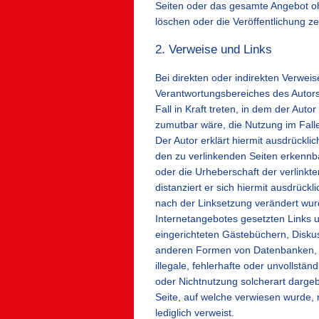
Seiten oder das gesamte Angebot o
löschen oder die Veröffentlichung ze
2. Verweise und Links
Bei direkten oder indirekten Verwei
Verantwortungsbereiches des Autors 
Fall in Kraft treten, in dem der Aut
zumutbar wäre, die Nutzung im Falle
Der Autor erklärt hiermit ausdrückli
den zu verlinkenden Seiten erkennbar
oder die Urheberschaft der verlinkte
distanziert er sich hiermit ausdrückli
nach der Linksetzung verändert wurde
Internetangebotes gesetzten Links 
eingerichteten Gästebüchern, Diskuss
anderen Formen von Datenbanken, au
illegale, fehlerhafte oder unvollstä
oder Nichtnutzung solcherart dargebo
Seite, auf welche verwiesen wurde, n
lediglich verweist.