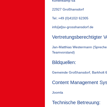
Kortenkamp 6a
22927 Großhansdorf
Tel.:+49 (0)4102/ 62305
info[at]sv-grosshansdorf.de
Vertretungsberechtigter V
Jan-Matthias Westermann (Sprecher
Teamvorstand)
Bildquellen:
Gemeinde Großhansdorf, Barkholt 6
Content Management Sy
Joomla
Technische Betreuung: